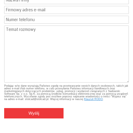
Podając w/w dane wyrażają Państwo zgodę na przetwarzanie swoich danych osobowych, takich jak
adres e-mail i/lub numer telefonu, w celu przesyłania Państwu informacji handlowych oraz
marketingowych dotyczących produktów, usług, promocji i wydarzeń związanych z Sadowski
Software Sp. z o.o. Sp.K. za pomocą środków komunikacji elektronicznej oraz za pomocą urządzeń
telefonicznych. Wycofanie zgody jest możliwe poprzez napisanie wiadomości o treści "Wypisz się"
na adres e-mail: stolcad@stolcad.pl. Więcej informacji w naszej
Klauzuli RODO
.
Wyślij