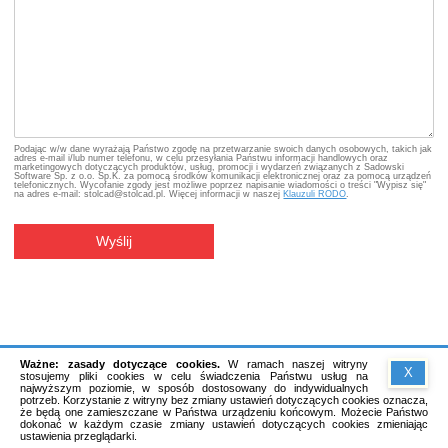
Podając w/w dane wyrażają Państwo zgodę na przetwarzanie swoich danych osobowych, takich jak
adres e-mail i/lub numer telefonu, w celu przesyłania Państwu informacji handlowych oraz
marketingowych dotyczących produktów, usług, promocji i wydarzeń związanych z Sadowski
Software Sp. z o.o. Sp.K. za pomocą środków komunikacji elektronicznej oraz za pomocą urządzeń
telefonicznych. Wycofanie zgody jest możliwe poprzez napisanie wiadomości o treści "Wypisz się"
na adres e-mail: stolcad@stolcad.pl. Więcej informacji w naszej
Klauzuli RODO
.
Wyślij
Ważne: zasady dotyczące cookies.
W ramach naszej witryny
X
stosujemy pliki cookies w celu świadczenia Państwu usług na
najwyższym poziomie, w sposób dostosowany do indywidualnych
potrzeb. Korzystanie z witryny bez zmiany ustawień dotyczących cookies oznacza,
że będą one zamieszczane w Państwa urządzeniu końcowym. Możecie Państwo
dokonać w każdym czasie zmiany ustawień dotyczących cookies zmieniając
ustawienia przeglądarki.