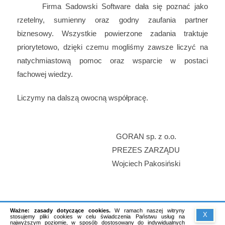
Firma Sadowski Software dała się poznać jako
rzetelny, sumienny oraz godny zaufania partner
biznesowy. Wszystkie powierzone zadania traktuje
priorytetowo, dzięki czemu mogliśmy zawsze liczyć na
natychmiastową pomoc oraz wsparcie w postaci
fachowej wiedzy.
Liczymy na dalszą owocną współpracę.
GORAN sp. z o.o.
PREZES ZARZĄDU
Wojciech Pakosiński
Ważne: zasady dotyczące cookies.
W ramach naszej witryny
X
stosujemy pliki cookies w celu świadczenia Państwu usług na
najwyższym poziomie, w sposób dostosowany do indywidualnych