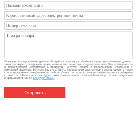
Указывая вышеуказанные данные, Вы даёте согласие на обработку своих персональных данных,
таких как адрес электронной почты и/или номер телефона, с целью отправки Вам коммерческой
и маркетинговой информации о продуктах, услугах, акциях и мероприятиях, связанных с
компанией Sadowski Software Sp. z o.o. Sp.K., посредством электронных средств связи, а также
с использованием телефонных устройств. Отзыв согласия возможен путём отправки сообщения
с текстом "Отписаться" на адрес электронной почты: stolcad@stolcad.pl. Более подробная
информация в нашей
Клаузуле RODO
.
Отправить