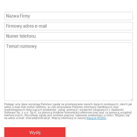
Podając w/w dane wyrażają Państwo zgodę na przetwarzanie swoich danych osobowych, takich jak
adres e-mail i/lub numer telefonu, w celu przesyłania Państwu informacji handlowych oraz
marketingowych dotyczących produktów, usług, promocji i wydarzeń związanych z Sadowski
Software Sp. z o.o. Sp.K. za pomocą środków komunikacji elektronicznej oraz za pomocą urządzeń
telefonicznych. Wycofanie zgody jest możliwe poprzez napisanie wiadomości o treści "Wypisz się"
na adres e-mail: stolcad@stolcad.pl. Więcej informacji w naszej
Klauzuli RODO
.
Wyślij