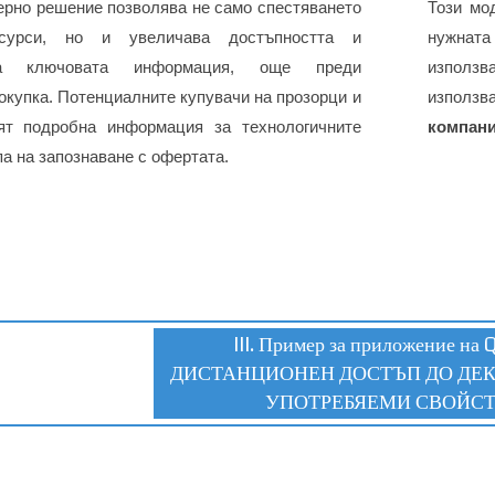
ерно решение позволява не само спестяването
Този мо
сурси, но и увеличава достъпността и
нужната
на ключовата информация, още преди
използв
окупка. Потенциалните купувачи на прозорци и
използв
ят подробна информация за технологичните
компани
па на запознаване с офертата.
III. Пример за приложение на Q
ДИСТАНЦИОНЕН ДОСТЪП ДО ДЕК
УПОТРЕБЯЕМИ СВОЙС