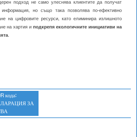
дерен подход не само улеснява клиентите да получат
 информация, но също така позволява по-ефективно
ане на цифровите ресурси, като елиминира излишното
ане на хартия и
подкрепя екологичните инициативи на
ята
.
R кода:
ЛАРАЦИЯ ЗА
ТВА