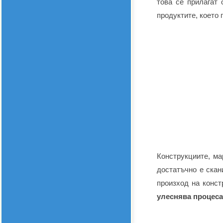
това се прилагат 
продуктите, което 
Конструкциите, ма
достатъчно е скан
произход на конст
улеснява процеса