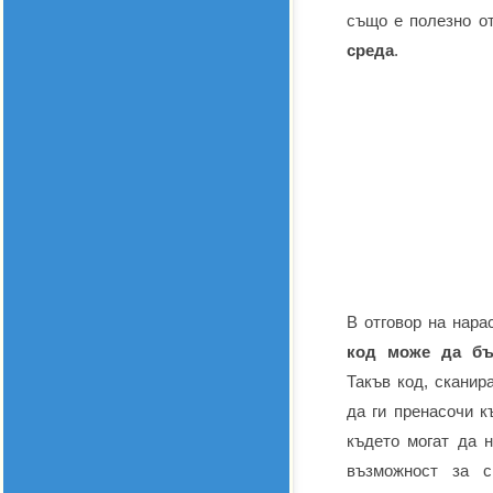
също е полезно о
среда
.
В отговор на нара
код може да бъ
Такъв код, сканир
да ги пренасочи к
където могат да 
възможност за с