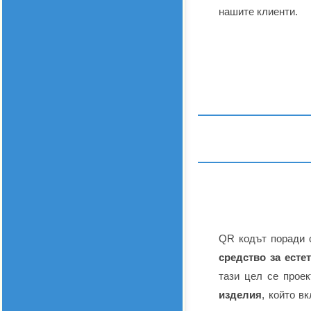
нашите клиенти.
QR кодът поради 
средство за есте
тази цел се прое
изделия
, който в