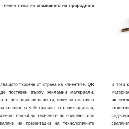
т гледна точка на
опазването на природната
стващото търсене от страна на клиентите,
QR
В този 
де поставен върху рекламни материали
.
материа
ан от потенциални клиенти, може автоматично
на стол
ъм специална уебстраница на производителя,
клиенти
намерят подробни технологични описания или
съдържа
валяне на презентации на технологичните
сваляне