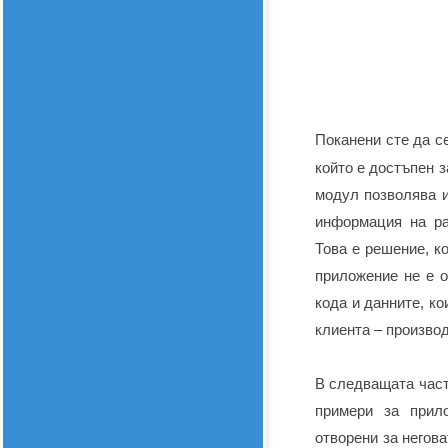
Поканени сте да с
който е достъпен з
модул позволява 
информация на ра
Това е решение, ко
приложение не е о
кода и данните, ко
клиента – произво
В следващата част
примери за прил
отворени за негов