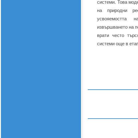
системи. Това мод
на природни ре
усвояемостта 
извършването на п
врати често търс
системи още в ета