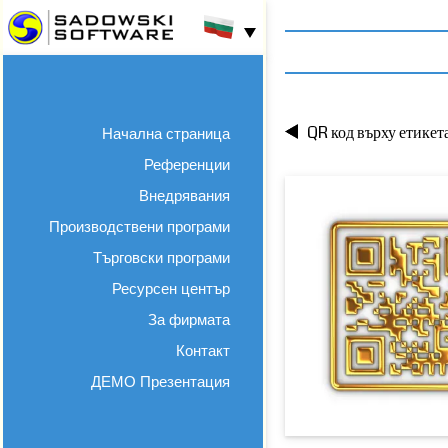
QR код върху етикет
Начална страница
Референции
Внедрявания
Производствени програми
Търговски програми
Ресурсен център
За фирмата
Контакт
ДЕМО Презентация