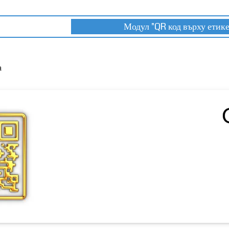
Модул "QR код върху етике
а