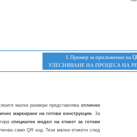
I. Пример за приложение на Q
УЛЕСНЯВАНЕ НА ПРОЦЕСА НА 
своите малки размери представлява
отлично
тично маркиране на готови конструкции
. За
ктира
специален модел на етикет за готови
ключва само QR код. Тези малки етикети след