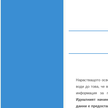
Нарастващото осве
води до това, че 
информация за п
Идеалният начин
данни е предоста