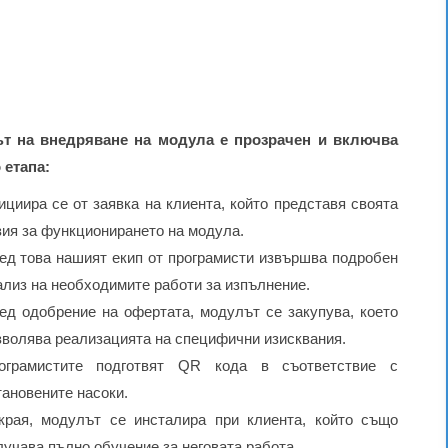
т на внедряване на модула е прозрачен и включва
 етапа:
ициира се от заявка на клиента, който представя своята
зия за функционирането на модула.
ед това нашият екип от програмисти извършва подробен
ализ на необходимите работи за изпълнение.
ед одобрение на офертата, модулът се закупува, което
зволява реализацията на специфични изисквания.
ограмистите подготвят QR кода в съответствие с
тановените насоки.
края, модулът се инсталира при клиента, който също
лучава пълно обучение за неговата работа.