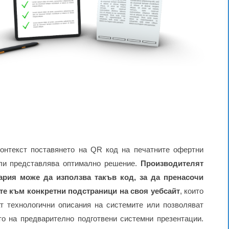
контекст поставянето на QR код на печатните офертни
ли представлява оптимално решение.
Производителят
ария може да използва такъв код, за да пренасочи
те към конкретни подстраници на своя уебсайт
, които
т технологични описания на системите или позволяват
то на предварително подготвени системни презентации.