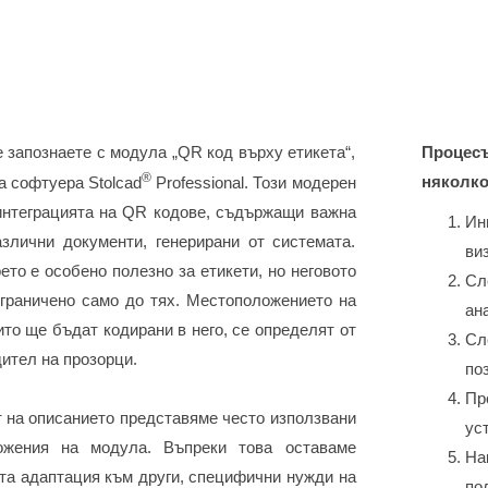
е запознаете с модула „QR код върху етикета“,
Процесъ
®
няколко
а софтуера Stolcad
Professional. Този модерен
интеграцията на QR кодове, съдържащи важна
Ин
злични документи, генерирани от системата.
ви
ето е особено полезно за етикети, но неговото
Сл
граничено само до тях. Местоположението на
ан
ито ще бъдат кодирани в него, се определят от
Сл
дител на прозорци.
по
Пр
 на описанието представяме често използвани
ус
ожения на модула. Въпреки това оставаме
На
ата адаптация към други, специфични нужди на
по