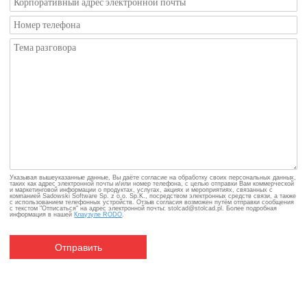
Указывая вышеуказанные данные, Вы даёте согласие на обработку своих персональных данных,
таких как адрес электронной почты и/или номер телефона, с целью отправки Вам коммерческой
и маркетинговой информации о продуктах, услугах, акциях и мероприятиях, связанных с
компанией Sadowski Software Sp. z o.o. Sp.K., посредством электронных средств связи, а также
с использованием телефонных устройств. Отзыв согласия возможен путём отправки сообщения
с текстом "Отписаться" на адрес электронной почты: stolcad@stolcad.pl. Более подробная
информация в нашей
Клаузуле RODO
.
Отправить