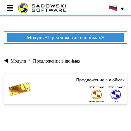
Главная страница
Модуль «Предложение в дюймах»
Отзывы
Внедрения
Производственные
Модули
Предложение в дюймах
программы
Торговые программы
Центр ресурсов
О компании
Контакт
Демо презентация