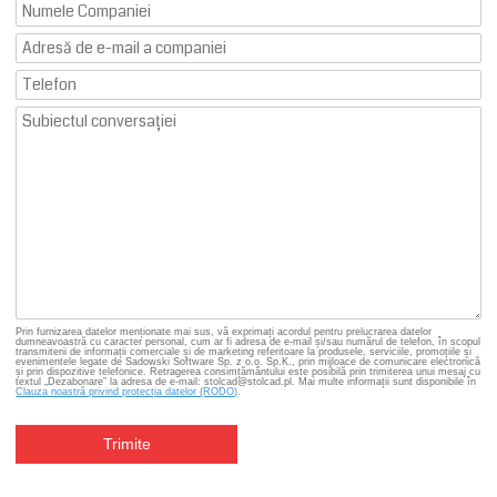
Prin furnizarea datelor menționate mai sus, vă exprimați acordul pentru prelucrarea datelor
dumneavoastră cu caracter personal, cum ar fi adresa de e-mail și/sau numărul de telefon, în scopul
transmiterii de informații comerciale și de marketing referitoare la produsele, serviciile, promoțiile și
evenimentele legate de Sadowski Software Sp. z o.o. Sp.K., prin mijloace de comunicare electronică
și prin dispozitive telefonice. Retragerea consimțământului este posibilă prin trimiterea unui mesaj cu
textul „Dezabonare” la adresa de e-mail: stolcad@stolcad.pl. Mai multe informații sunt disponibile în
Clauza noastră privind protecția datelor (RODO)
.
Trimite