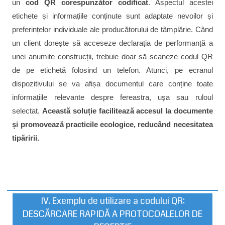
un
cod QR corespunzător codificat
. Aspectul acestei
etichete și informațiile conținute sunt adaptate nevoilor și
preferințelor individuale ale producătorului de tâmplărie. Când
un client dorește să acceseze declarația de performanță a
unei anumite construcții, trebuie doar să scaneze codul QR
de pe etichetă folosind un telefon. Atunci, pe ecranul
dispozitivului se va afișa documentul care conține toate
informațiile relevante despre fereastra, ușa sau ruloul
selectat.
Această soluție facilitează accesul la documente
și promovează practicile ecologice, reducând necesitatea
tipăririi.
IV. Exemplu de utilizare a codului QR:
DESCĂRCARE RAPIDĂ A PROTOCOALELOR DE