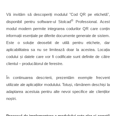
Vă invităm să descoperiți modulul "Cod QR pe etichetă",
®
disponibil pentru software-ul Stolcad
Professional. Acest
modul modern permite integrarea codurilor QR care conțin
informații esențiale pe diferite documente generate de sistem.
Este o soluție deosebit de utilă pentru etichete, dar
aplicabilitatea sa nu se limitează doar la acestea. Locația
codului și datele care vor fi codificate sunt definite de către
clientul – producătorul de ferestre.
În continuarea descrierii, prezentăm exemple frecvent
utilizate ale aplicațiilor modulului. Totuși, rămânem deschiși la
adaptarea acestuia pentru alte nevoi specifice ale clienților
noștri.
Procesul de implementare a modulului este clar și constă