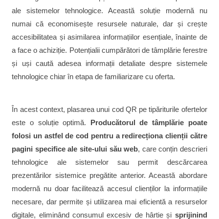
ale sistemelor tehnologice. Această soluție modernă nu
numai că economisește resursele naturale, dar și crește
accesibilitatea și asimilarea informațiilor esențiale, înainte de
a face o achiziție. Potențialii cumpărători de tâmplărie ferestre
și uși caută adesea informații detaliate despre sistemele
tehnologice chiar în etapa de familiarizare cu oferta.
În acest context, plasarea unui cod QR pe tipăriturile ofertelor
este o soluție optimă.
Producătorul de tâmplărie poate
folosi un astfel de cod pentru a redirecționa clienții către
pagini specifice ale site-ului său web
, care conțin descrieri
tehnologice ale sistemelor sau permit descărcarea
prezentărilor sistemice pregătite anterior. Această abordare
modernă nu doar facilitează accesul clienților la informațiile
necesare, dar permite și utilizarea mai eficientă a resurselor
digitale, eliminând consumul excesiv de hârtie și
sprijinind