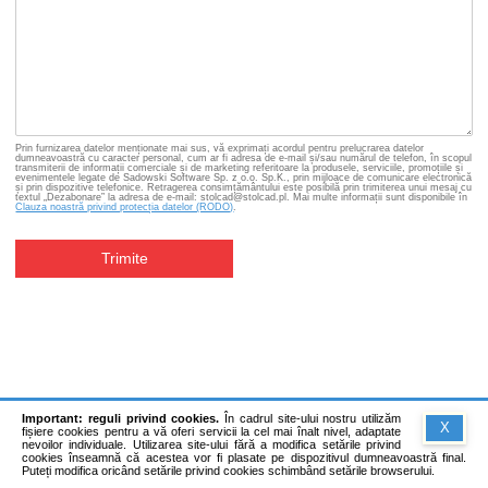
Prin furnizarea datelor menționate mai sus, vă exprimați acordul pentru prelucrarea datelor
dumneavoastră cu caracter personal, cum ar fi adresa de e-mail și/sau numărul de telefon, în scopul
transmiterii de informații comerciale și de marketing referitoare la produsele, serviciile, promoțiile și
evenimentele legate de Sadowski Software Sp. z o.o. Sp.K., prin mijloace de comunicare electronică
și prin dispozitive telefonice. Retragerea consimțământului este posibilă prin trimiterea unui mesaj cu
textul „Dezabonare” la adresa de e-mail: stolcad@stolcad.pl. Mai multe informații sunt disponibile în
Clauza noastră privind protecția datelor (RODO)
.
Trimite
Important: reguli privind cookies.
În cadrul site-ului nostru utilizăm
X
fișiere cookies pentru a vă oferi servicii la cel mai înalt nivel, adaptate
nevoilor individuale. Utilizarea site-ului fără a modifica setările privind
cookies înseamnă că acestea vor fi plasate pe dispozitivul dumneavoastră final.
Puteți modifica oricând setările privind cookies schimbând setările browserului.