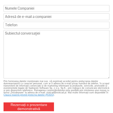
Prin furnizarea datelor menționate mai sus, vă exprimați acordul pentru prelucrarea datelor
dumneavoastră cu caracter personal, cum ar fi adresa de e-mail și/sau numărul de telefon, în scopul
transmiterii de informații comerciale și de marketing referitoare la produsele, serviciile, promoțiile și
evenimentele legate de Sadowski Software Sp. z o.o. Sp.K., prin mijloace de comunicare electronică
și prin dispozitive telefonice. Retragerea consimțământului este posibilă prin trimiterea unui mesaj cu
textul „Dezabonare” la adresa de e-mail: stolcad@stolcad.pl. Mai multe informații sunt disponibile în
Clauza noastră privind protecția datelor (RODO)
.
Rezervați o prezentare
demonstrativă