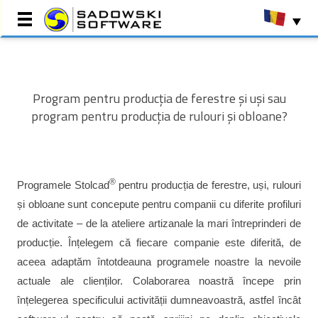
Pagina principala
Referinte
Program pentru producția de ferestre și uși sau
program pentru producția de rulouri și obloane?
Implementare
Programe de producție
Programe comerciale
Centru de resurse
®
Programele Stolcad
pentru producția de ferestre, uși, rulouri
Despre noi
și obloane sunt concepute pentru companii cu diferite profiluri
Contact
de activitate – de la ateliere artizanale la mari întreprinderi de
Rezervați un DEMO
producție. Înțelegem că fiecare companie este diferită, de
aceea adaptăm întotdeauna programele noastre la nevoile
actuale ale clienților. Colaborarea noastră începe prin
înțelegerea specificului activității dumneavoastră, astfel încât