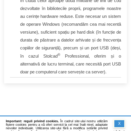
În ciuda celor aproape două milioane de linii de cod
dezvoltate în bibliotecile proprii, programele noastre
au cerințe hardware reduse. Este necesar un sistem
de operare Windows (recomandăm cea mai recentă
versiune), suficient spațiu pe hard disk (în funcție de
durata de păstrare a datelor arhivate și de frecvența
copiilor de siguranță), precum și un port USB (deși,
®
în cazul Stolcad
Professional, oferim și o
alternativă de lucru terminal, care necesită port USB
doar pe computerul care servește ca server).
Important: reguli privind cookies.
În cadrul site-ului nostru utilizăm
X
fișiere cookies pentru a vă oferi servicii la cel mai înalt nivel, adaptate
nevoilor individuale. Utilizarea site-ului fără a modifica setările privind