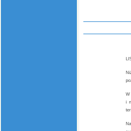
LI
Ni
po
W 
i 
te
Na