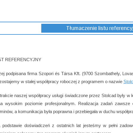
Tłumaczenie listu referenc
ST REFERENCYJNY
żej podpisana firma Szopori és Társa Kft. (9700 Szombathely, Lovas 
zostajemy w stałej współpracy roboczej z programem o nazwie
Stol
trakcie naszej współpracy usługi świadczone przez Stolcad były 
na wysokim poziomie profesjonalnym. Realizacja zadań zawsze 
rminów, a komunikacja była poprawna i przebiegała w duchu współpr
 podstawie doświadczeń z ostatnich lat jesteśmy w pełni zadowo