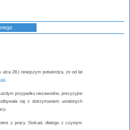
yjnego
utca 28.) niniejszym potwierdza, że od lat
cad
.
w każdym przypadku niezawodne, precyzyjne
odbywała się z dotrzymaniem ustalonych
acy.
leni z pracy Stolcad, dlatego z czystym