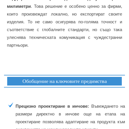
милиметри
. Това решение е особено ценно за фирми,
които произвеждат локално, но експортират своите
изделия. То не само осигурява по-голяма точност и
съответствие с глобалните стандарти, но също така
улеснява техническата комуникация с чуждестранни
партньори.
Обобщение на ключовите предимства
Прецизно проектиране в инчове:
Въвеждането на
размери директно в инчове още на етапа на
проектиране позволява адаптиране на продукта към