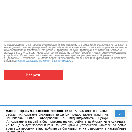
С предоставянето на горепосочените данни Вие изразявате съгласие за обработване на Вашите
лични данни, като например имейл адрес и/или телефонен номер, с цел изпращане на търговска
и маркетингова информация, свързана с продукти, услуги, промоции и събития на Sadowski
Software Sp. z o.o. Sp.K., чрез електронни средства за комуникация и чрез телекомуникационни
устройства. Оттеглянето на съгласието е възможно чрез изпращане на съобщение със
съдържание „Отписване“ на имейл адрес: stolcad@stolcad.pl. Повече информация ще намерите
в нашата
Клауза за защита на личните данни (RODO)
.
Изпрати
Важно: правила относно бисквитките.
В рамките на нашия
X
уебсайт използваме бисквитки, за да Ви предоставяме услуги на
най-високо ниво, съобразени с индивидуалните нужди.
Използването на сайта без промяна на настройките за бисквитките означава,
че те ще бъдат запазени във Вашето крайно устройство. Можете по всяко
време да промените настройките за бисквитките, като промените настройките