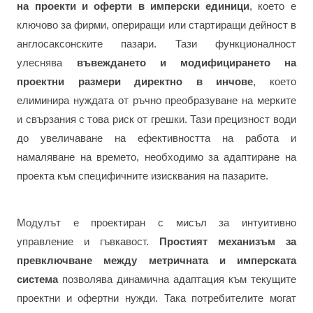
на проекти и оферти в имперски единици
, което е
ключово за фирми, опериращи или стартиращи дейност в
англосаксонските пазари. Тази функционалност
улеснява
въвеждането и модифицирането на
проектни размери директно в инчове
, което
елиминира нуждата от ръчно преобразуване на мерките
и свързания с това риск от грешки. Тази прецизност води
до увеличаване на ефективността на работа и
намаляване на времето, необходимо за адаптиране на
проекта към специфичните изисквания на пазарите.
Модулът е проектиран с мисъл за интуитивно
управление и гъвкавост.
Простият механизъм за
превключване между метричната и имперската
система
позволява динамична адаптация към текущите
проектни и офертни нужди. Така потребителите могат