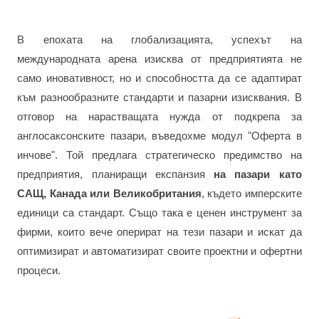
В епохата на глобализацията, успехът на
международната арена изисква от предприятията не
само иновативност, но и способността да се адаптират
към разнообразните стандарти и пазарни изисквания. В
отговор на нарастващата нужда от подкрепа за
англосаксонските пазари, въведохме модул "Оферта в
инчове". Той предлага стратегическо предимство на
предприятия, планиращи експанзия
на пазари като
САЩ, Канада или Великобритания
, където имперските
единици са стандарт. Също така е ценен инструмент за
фирми, които вече оперират на тези пазари и искат да
оптимизират и автоматизират своите проектни и офертни
процеси.