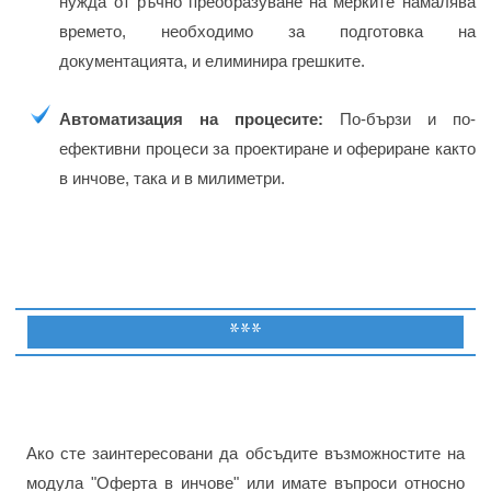
нужда от ръчно преобразуване на мерките намалява
времето, необходимо за подготовка на
документацията, и елиминира грешките.
Автоматизация на процесите:
По-бързи и по-
ефективни процеси за проектиране и офериране както
в инчове, така и в милиметри.
***
Ако сте заинтересовани да обсъдите възможностите на
модула "Оферта в инчове" или имате въпроси относно