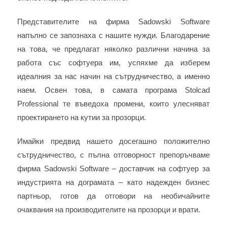
Представителите на фирма Sadowski Software
напълно се запознаха с нашите нужди. Благодарение
на това, че предлагат няколко различни начина за
работа със софтуера им, успяхме да изберем
идеалния за нас начин на сътрудничество, а именно
наем. Освен това, в самата програма Stolcad
Professional те въведоха промени, които улесняват
проектирането на кутии за прозорци.
Имайки предвид нашето досегашно положително
сътрудничество, с пълна отговорност препоръчваме
фирма Sadowski Software – доставчик на софтуер за
индустрията на дограмата – като надежден бизнес
партньор, готов да отговори на необичайните
очаквания на производителите на прозорци и врати.