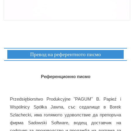
Превод на референтното писмо
Референционно писмо
Przedsiębiorstwo Produkcyjne "PAGUM" B. Papież i
Wspólnicy Spółka Jawna, със седалище в Borek
Szlachecki, има голямото удоволствие да препоръча
фирма Sadowski Software, водещ доставчик на
софтуер за производство и продажба на дограма за