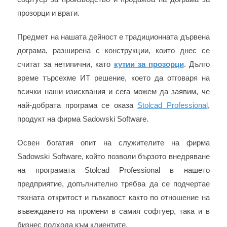
прозорци и врати.
Предмет на нашата дейност е традиционната дървена
дограма, разширена с конструкции, които днес се
считат за нетипични, като
кутии за прозорци
. Дълго
време търсехме ИТ решение, което да отговаря на
всички наши изисквания и сега можем да заявим, че
най-добрата програма се оказа
Stolcad Professional
,
продукт на фирма Sadowski Software.
Освен богатия опит на служителите на фирма
Sadowski Software, който позволи бързото внедряване
на програмата Stolcad Professional в нашето
предприятие, допълнително трябва да се подчертае
тяхната откритост и гъвкавост както по отношение на
въвеждането на промени в самия софтуер, така и в
бизнес подхода към клиентите.