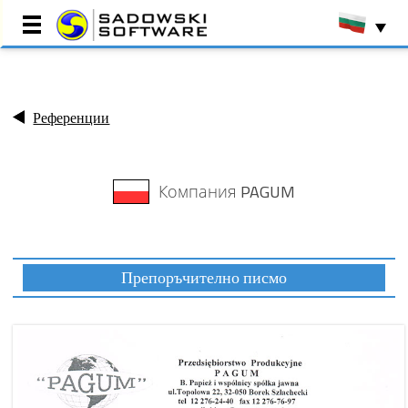
Начална страница
Референции
Референции
Внедрявания
Производствени
Компания PAGUM
програми
Търговски програми
Ресурсен център
За фирмата
Препоръчително писмо
Контакт
ДЕМО Презентация