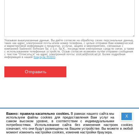
Указывая вышеуказанные данные, Вы даёте согласие на обработку своих персональных данных,
таких как адрес электронной почты и/или номер телефона, с целью отправки Вам коммерческой
и маркетинговой информации о продуктах, услугах, акциях и мероприятиях, связанных с
компанией Sadowski Software Sp. z o.o. Sp.K., посредством электронных средств связи, а также
с использованием телефонных устройств. Отзыв согласия возможен путём отправки сообщения
с текстом "Отписаться" на адрес электронной почты: stolcad@stolcad.pl. Более подробная
информация в нашей
Клаузуле RODO
.
Отправить
Важно: правила касательно cookies.
В рамках нашего сайта мы
X
используем файлы cookies для предоставления Вам услуг на
самом высоком уровне, в соответствии с индивидуальными
потребностями. Использование сайта без изменения настроек cookies
означает, что они будут размещены на Вашем устройстве. Вы можете в любой
момент изменить настройки cookies, изменив настройки браузера.