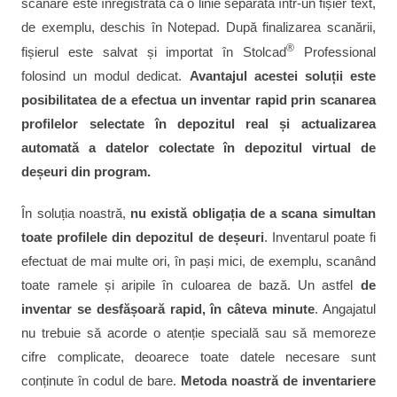
scanare este înregistrată ca o linie separată într-un fișier text,
de exemplu, deschis în Notepad. După finalizarea scanării,
®
fișierul este salvat și importat în Stolcad
Professional
folosind un modul dedicat.
Avantajul acestei soluții este
posibilitatea de a efectua un inventar rapid prin scanarea
profilelor selectate în depozitul real și actualizarea
automată a datelor colectate în depozitul virtual de
deșeuri din program.
În soluția noastră,
nu există obligația de a scana simultan
toate profilele din depozitul de deșeuri
. Inventarul poate fi
efectuat de mai multe ori, în pași mici, de exemplu, scanând
toate ramele și aripile în culoarea de bază. Un astfel
de
inventar se desfășoară rapid, în câteva minute
. Angajatul
nu trebuie să acorde o atenție specială sau să memoreze
cifre complicate, deoarece toate datele necesare sunt
conținute în codul de bare.
Metoda noastră de inventariere