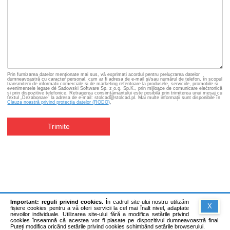
Prin furnizarea datelor menționate mai sus, vă exprimați acordul pentru prelucrarea datelor
dumneavoastră cu caracter personal, cum ar fi adresa de e-mail și/sau numărul de telefon, în scopul
transmiterii de informații comerciale și de marketing referitoare la produsele, serviciile, promoțiile și
evenimentele legate de Sadowski Software Sp. z o.o. Sp.K., prin mijloace de comunicare electronică
și prin dispozitive telefonice. Retragerea consimțământului este posibilă prin trimiterea unui mesaj cu
textul „Dezabonare” la adresa de e-mail: stolcad@stolcad.pl. Mai multe informații sunt disponibile în
Clauza noastră privind protecția datelor (RODO)
.
Trimite
Important: reguli privind cookies.
În cadrul site-ului nostru utilizăm
X
fișiere cookies pentru a vă oferi servicii la cel mai înalt nivel, adaptate
nevoilor individuale. Utilizarea site-ului fără a modifica setările privind
cookies înseamnă că acestea vor fi plasate pe dispozitivul dumneavoastră final.
Puteți modifica oricând setările privind cookies schimbând setările browserului.