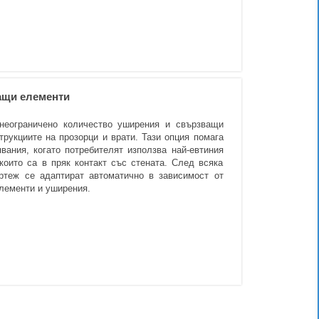
ащи елементи
неограничено количество уширения и свързващи
трукциите на прозорци и врати. Тази опция помага
вания, когато потребителят използва най-евтиния
 които са в пряк контакт със стената. След всяка
ртеж се адаптират автоматично в зависимост от
лементи и уширения.