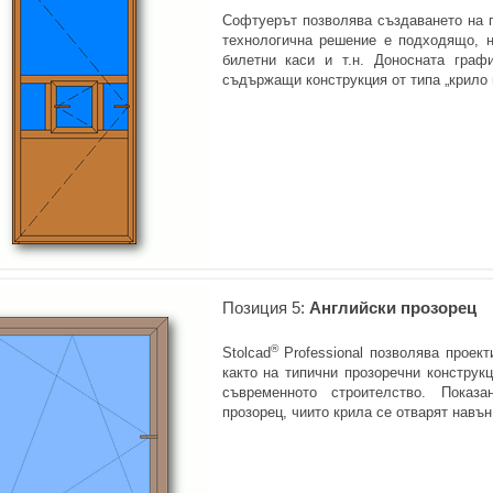
Софтуерът позволява създаването на п
технологична решение е подходящо, на
билетни каси и т.н. Доносната граф
съдържащи конструкция от типа „крило 
Позиция 5:
Английски прозорец
®
Stolcad
Professional позволява проект
както на типични прозоречни конструкц
съвременното строителство. Показа
прозорец, чиито крила се отварят навън