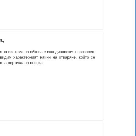
ец
ртна система на обкова е скандинавският прозорец.
видим характерният начин на отваряне, който се
във вертикална посока.