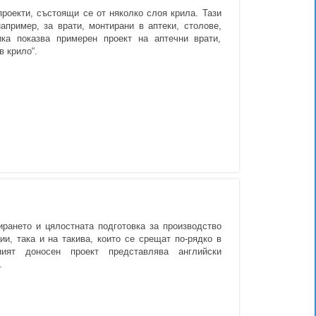
роекти, състоящи се от няколко слоя крила. Тази
пример, за врати, монтирани в аптеки, столове,
ика показва примерен проект на аптечни врати,
в крило“.
ирането и цялостната подготовка за производство
ии, така и на такива, които се срещат по-рядко в
ният доносен проект представлява английски
.