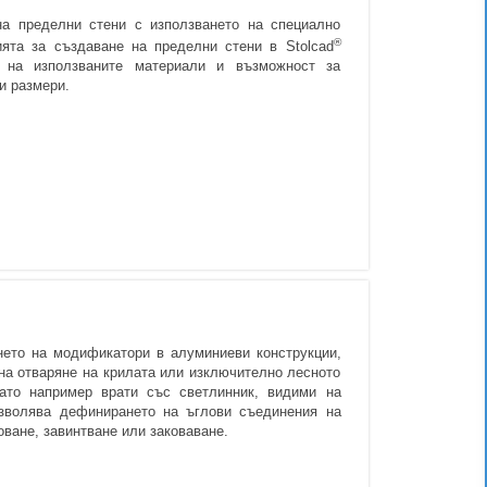
на пределни стени с използването на специално
®
ията за създаване на пределни стени в Stolcad
ък на използваните материали и възможност за
и размери.
нето на модификатори в алуминиеви конструкции,
 на отваряне на крилата или изключително лесното
като например врати със светлинник, видими на
озволява дефинирането на ъглови съединения на
оване, завинтване или заковаване.