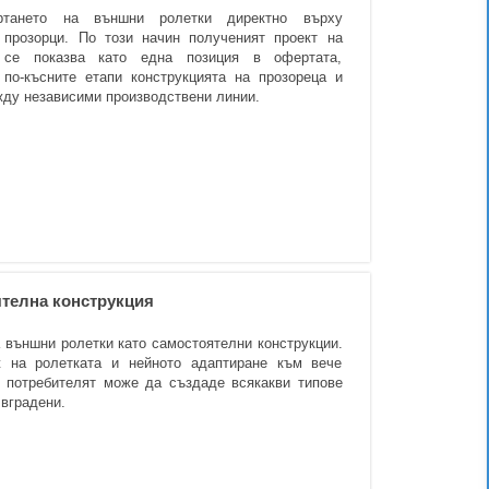
ертането на външни ролетки директно върху
 прозорци. По този начин полученият проект на
, се показва като една позиция в офертата,
 по-късните етапи конструкцията на прозореца и
жду независими производствени линии.
ятелна конструкция
 външни ролетки като самостоятелни конструкции.
ж на ролетката и нейното адаптиране към вече
 потребителят може да създаде всякакви типове
 вградени.