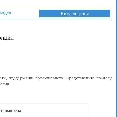
Визуализации
Видеа
опции
сти, поддържащи проектирането. Представените по-долу
логии.
с прозореца