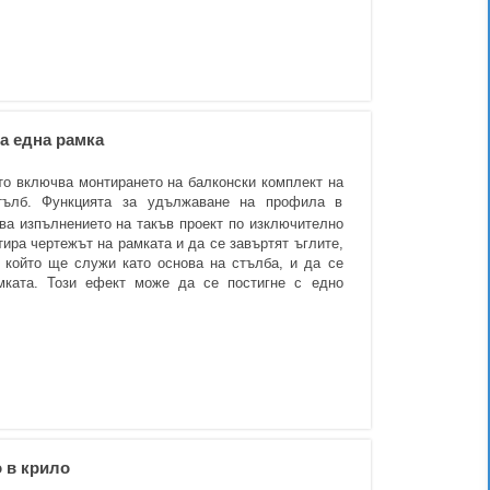
а една рамка
йто включва монтирането на балконски комплект на
тълб. Функцията за удължаване на профила в
ява изпълнението на такъв проект по изключително
тира чертежът на рамката и да се завъртят ъглите,
 който ще служи като основа на стълба, и да се
мката. Този ефект може да се постигне с едно
 в крило