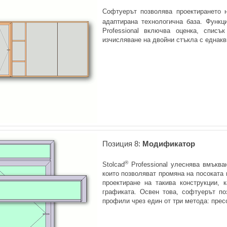
Софтуерът позволява проектирането 
адаптирана технологична база. Функц
Professional включва оценка, спис
изчисляване на двойни стъкла с еднакв
Позиция 8:
Модификатор
®
Stolcad
Professional улеснява вмъква
които позволяват промяна на посоката
проектиране на такива конструкции, 
графиката. Освен това, софтуерът п
профили чрез един от три метода: прес