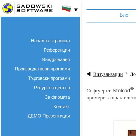
Блог
Начална страница
Референции
Внедрявания
Производствени програми
Визуализации
До
Търговски програми
Ресурсен център
®
Софтуерът Stolcad
примери за практическ
За фирмата
Контакт
ДЕМО Презентация