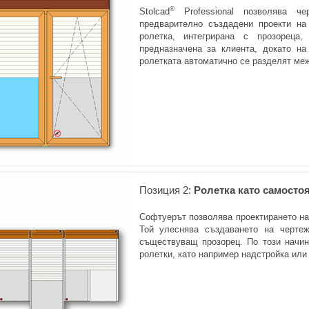
®
Stolcad
Professional позволява ч
предварително създадени проекти на
ролетка, интегрирана с прозореца
предназначена за клиента, докато на
ролетката автоматично се разделят ме
Позиция 2:
Ролетка като самосто
Софтуерът позволява проектирането на
Той улеснява създаването на черте
съществуващ прозорец. По този начин
ролетки, като например надстройка или